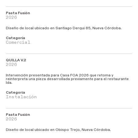
P
a
s
t
a
F
u
s
i
ó
n
2026
Diseño de local ubicado en Santiago Derqui 85, Nueva Córdoba.
Categoría
Comercial
Q
U
I
L
L
A
V.2
2026
Intervención presentada para Casa FOA 2026 que retoma y
reinterpreta una pieza desarrollada previamente para el restaurante
Ida.
Categoría
Instalación
Pasta
Fusión
2026
Diseño de local ubicado en Obispo Trejo, Nueva Córdoba.