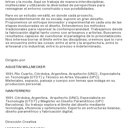
letras y la moda. Aquí se trabaja de manera interdisciplinar,
multiescalar y utilizando la diversidad de perspectivas para
reimaginar el entorno construido y sus posibilidades.
Rare es un estudio versátil, en donde cada proyecto,
independientemente de su escala, supone un gran desafío.
Proponemos un enfoque innovador y experimental en cada una de las
etapas involucradas en el diseño. Entendemos los métodos
tradicionales para repensar la contemporaneidad. Trabajamos desde
la fabricación digital tanto como con artesanos y artistas. Buscamos
resultados capaces de cuestionar el paradigma de lo preestablecido.
Nos interesa borrar el límite entre las disciplinas; creemos que lo
rare
se encuentra entre las cosas: entre el arte y la arquitectura, entre lo
artesanal y lo industrial, entre lo preciso e indeterminado.
Dirigido por
AGUSTIN WILLNECKER
1991. Río Cuarto, Córdoba, Argentina. Arquitecto (UNC) , Especialista
en Tecnología (UTDT) y Técnico en Artes Visuales (UPC).
Materiales, espacio, paisaje y cuerpo son temas que indaga en su
produccion personal.
IVAN FERRERO
1991. Córdoba, Argentina. Arquitecto (UNC), Especialista en
Tecnología (UTDT) y Magíster en Diseño Paramétrico (UPC
Barcelona). Su trabajo explora el límite del diseño mediante
tecnología, eficiencia y optimización. Experto en estructuras livianas,
diseño paramétrico y fabricación digital.
Dirección Creativa