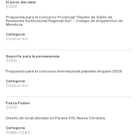
E
l
p
e
s
o
d
el
c
i
e
l
o
2026
Propuesta para el Concurso Provincial "Diseño de Salón de
Reuniones Institucional Regional Sur" - Colegio de Arquitectos de
Mendoza
Categoría
Concurso
S
o
p
o
r
t
e
p
a
r
a
l
a
p
e
r
m
a
n
e
n
c
i
a
2026
Propuesta para el concurso internacional pabellón Arquine 2026
Categoría
Concurso
P
a
s
t
a
F
u
s
i
ó
n
2026
Diseño de local ubicado en Parana 515, Nueva Córdoba.
Categoría
Comercial